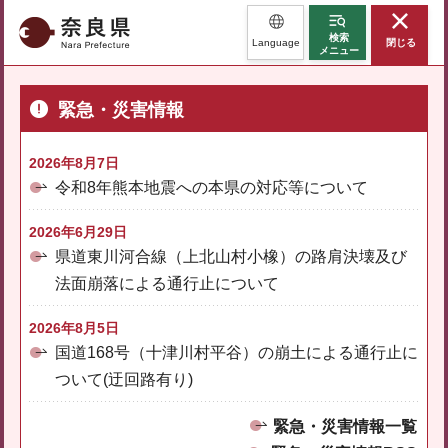
奈良県
検索
Language
閉じる
メニュー
緊急・災害情報
2026年8月7日
令和8年熊本地震への本県の対応等について
2026年6月29日
県道東川河合線（上北山村小橡）の路肩決壊及び
法面崩落による通行止について
2026年8月5日
国道168号（十津川村平谷）の崩土による通行止に
ついて(迂回路有り)
緊急・災害情報一覧