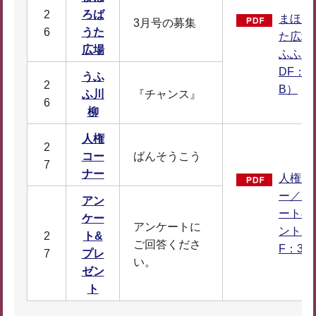
2
ろば
まほろ
3月号の募集
6
うた
た広場
広場
ふふ川
DF：5
うふ
2
B）
ふ川
『チャンス』
6
柳
人権
2
コー
ばんそうこう
7
ナー
人権コ
ー／ア
アン
ート&
ケー
アンケートに
ント（
2
ト&
ご回答くださ
F：39
7
プレ
い。
ゼン
ト