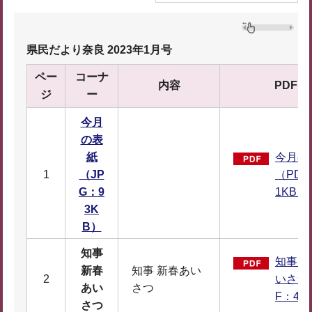
県民だより奈良 2023年1月号
ペー
コーナ
内容
PDF
ジ
ー
今月
の表
紙
今月の
1
（JP
（PDF
G：9
1KB）
3K
B）
知事
知事 
新春
知事 新春あい
2
いさつ
あい
さつ
F：40
さつ