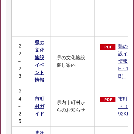
県の
2
県の文
文化
2
設イベ
施設
県の文化施設
～
情報（
イベ
催し案内
2
F：1,5
ント
3
B）
情報
2
4
市町
市町村
県内市町村か
～
村ガ
ド（PD
らのお知らせ
2
イド
92KB
5
まほ