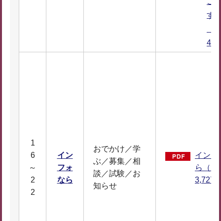
ご
す
（P
45
1
おでかけ／学
6
イン
インフ
ぶ／募集／相
～
フォ
ら（P
談／試験／お
2
なら
3,727
知らせ
2