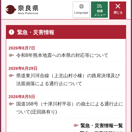
奈良県
検索
Language
閉じる
メニュー
緊急・災害情報
2026年8月7日
令和8年熊本地震への本県の対応等について
2026年6月29日
県道東川河合線（上北山村小橡）の路肩決壊及び
法面崩落による通行止について
2026年8月5日
国道168号（十津川村平谷）の崩土による通行止に
ついて(迂回路有り)
緊急・災害情報一覧