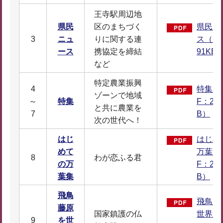
王寺駅周辺地
県民
区のまちづく
県民ニ
3
ニュ
りに関する連
ス（PD
ース
携協定を締結
91KB
など
特定農業振興
4
特集（
ゾーンで地域
～
特集
F：2,2
と共に農業を
7
B）
次の世代へ！
はじ
はじめ
めて
万葉集
8
わが恋ふる君
の万
F：2,7
葉集
B）
飛鳥
飛鳥 
藤原
国家鎮護の仏
世界遺
9
を世