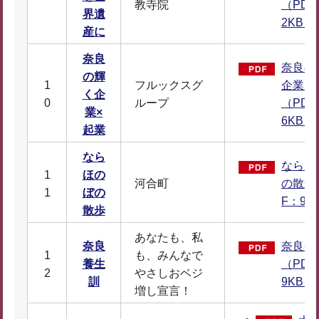
教寺院
（PDF
界遺
2KB）
産に
奈良
奈良の
の輝
1
フルックスグ
企業×
く企
0
ループ
（PDF
業×
6KB）
起業
なら
ならほ
1
ほの
河合町
の散歩
1
ぼの
F：96
散歩
あなたも、私
奈良
奈良養
1
も、みんなで
養生
（PDF
2
やさしおベジ
訓
9KB）
増し宣言！