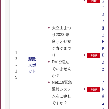
大
つり
3 
と
大立山まつ
寿
り2023 奈
り（
良ちとせ祝
F：1
ぐ寿ぐまつ
KB
1
り
DV
3
県政
DVで悩ん
ん
～
スポ
でいません
せ
1
ット
か？
（P
5
Net119緊急
79
通報システ
Net
ムをご存じ
急
ですか？
ス