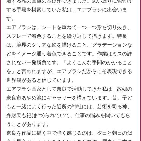
場する私の画風の基礎ができました。思い通りに色付け
する手段を模索していた私は、エアブラシに出会いま
す。
エアブラシは、シートを重ねて一つ一つ形を切り抜き、
スプレーで着色することを繰り返して描きます。特長
は、境界のクリアな絵を描けること、グラデーションな
どをイメージ通り着色できることです。作業はミスの許
されない一発勝負です。「よくこんな手間のかかること
を」と言われますが、エアブラシだからこそ表現できる
世界観があると信じています。
エアブラシ画家として奈良で活動してきた私は、故郷の
奈良市あやめ池にギャラリーを構えています。昔、子ど
もと一緒によく行った近所の神社には、芸術を司る神、
弁財天も祀(まつ)られていて、仕事の悩みを聞いてもら
うことがあります。
奈良を作品に描く中で強く感じるのは、夕日と朝日の似