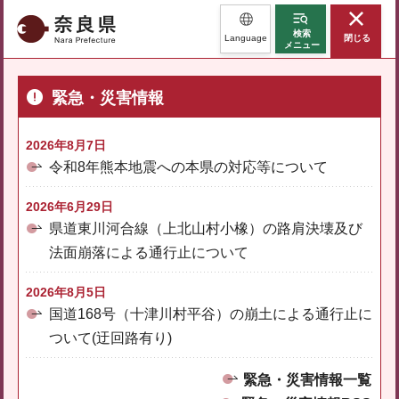
奈良県
検索
Language
閉じる
メニュー
緊急・災害情報
2026年8月7日
令和8年熊本地震への本県の対応等について
2026年6月29日
県道東川河合線（上北山村小橡）の路肩決壊及び
法面崩落による通行止について
2026年8月5日
国道168号（十津川村平谷）の崩土による通行止に
ついて(迂回路有り)
緊急・災害情報一覧