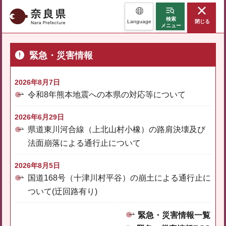
奈良県
検索
Language
閉じる
メニュー
緊急・災害情報
2026年8月7日
令和8年熊本地震への本県の対応等について
2026年6月29日
県道東川河合線（上北山村小橡）の路肩決壊及び
法面崩落による通行止について
2026年8月5日
国道168号（十津川村平谷）の崩土による通行止に
ついて(迂回路有り)
緊急・災害情報一覧