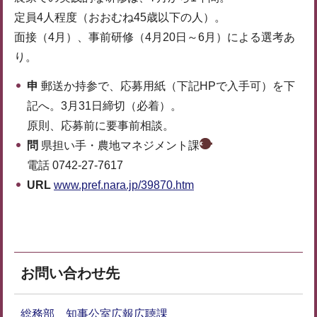
定員4人程度（おおむね45歳以下の人）。
面接（4月）、事前研修（4月20日～6月）による選考あ
り。
申
郵送か持参で、応募用紙（下記HPで入手可）を下
記へ。3月31日締切（必着）。
原則、応募前に要事前相談。
問
県担い手・農地マネジメント課
電話 0742-27-7617
URL
www.pref.nara.jp/39870.htm
お問い合わせ先
総務部 知事公室広報広聴課