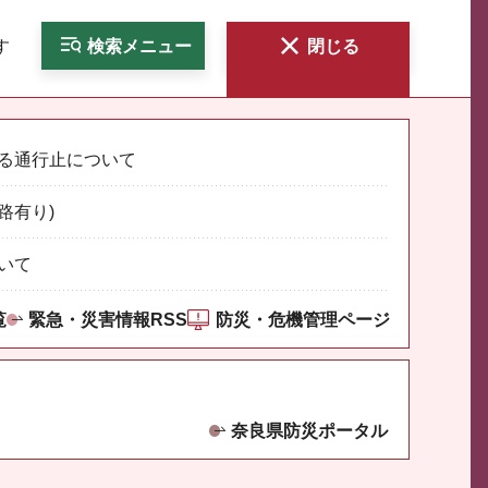
す
検索
メニュー
閉じる
る通行止について
路有り)
いて
覧
緊急・災害情報RSS
防災・危機管理ページ
奈良県防災ポータル