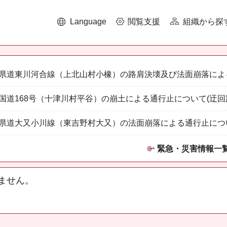
Language
閲覧支援
組織から探
県道東川河合線（上北山村小橡）の路肩決壊及び法面崩落によ
国道168号（十津川村平谷）の崩土による通行止について(迂回
県道大又小川線（東吉野村大又）の法面崩落による通行止につ
緊急・災害情報一
ません。