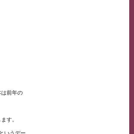
本は前年の
します。
というデー