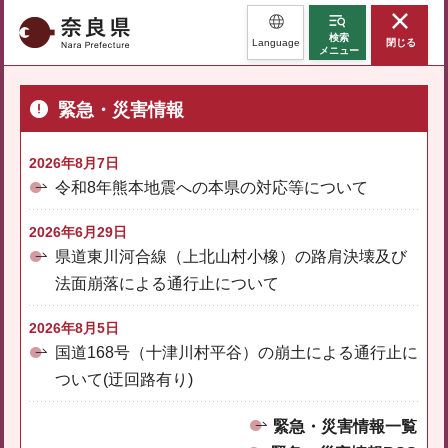
奈良県
検索
Language
閉じる
メニュー
緊急・災害情報
2026年8月7日
令和8年熊本地震への本県の対応等について
2026年6月29日
県道東川河合線（上北山村小橡）の路肩決壊及び
法面崩落による通行止について
2026年8月5日
国道168号（十津川村平谷）の崩土による通行止に
ついて(迂回路有り)
緊急・災害情報一覧