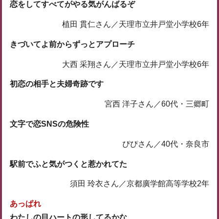
恋をしてすべてがやる気がんばるぞ
植田 貫仁さん／天理市立井戸堂小学校6年
きづいてよ前からずっとアプローチ
大西 采翔さん／天理市立井戸堂小学校6年
初恋の相手と夫婦奇跡です
宮西 洋子さん／60代・三郷町
文字で恋SNSの危険性
ぴぴさん／40代・奈良市
駅前でふと気がつくと惹かれてた
須田 玲衣さん／京都廣学館高等学校2年
あっぱれ
わたしの目ハートの形してるかな