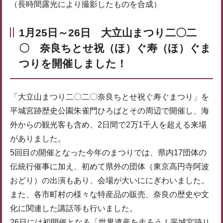
（長時間露光により撮影したものを合成）
1月25日～26日 大立山まつり二〇二
〇 奈良ちとせ祝（ほ）ぐ寿（ほ）ぐま
つりを開催しました！
「大立山まつり二〇二〇奈良ちとせ祝ぐ寿ぐまつり」を
平城宮跡歴史公園朱雀門ひろばとその周辺で開催し、海
外からの観光客も含め、2日間で2万1千人を超える来場
がありました。
5回目の開催となった今年のまつりでは、県内17団体の
伝統行催事に加え、初めて県外の団体（東京高円寺阿波
おどり）の出演もあり、会場が大いににぎわいました。
また、各市町村の様々な特産品の販売、奈良の歴史や文
化に関連した講話等も行いました。
26日には初開催となる「世界遺産を走ろう！平城宮跡リ