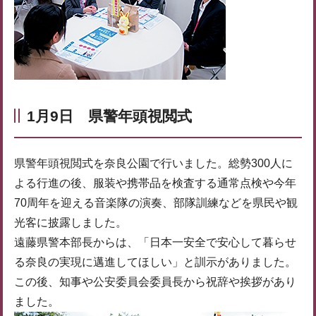
1月9日 県警年頭視閲式
県警年頭視閲式を奈良公園で行いました。総勢300人に
よる行進の後、服装や携帯品を検査する通常点検や今年
70周年を迎える音楽隊の演奏、部隊訓練などを県民や観
光客に披露しました。
遠藤県警本部長からは、「日本一安全で安心して暮らせ
る奈良の実現に邁進してほしい」と訓示がありました。
この後、知事や公安委員会委員長から祝辞や挨拶があり
ました。