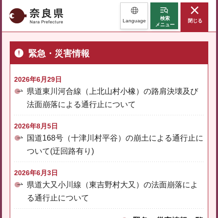
奈良県
検索
Language
閉じる
メニュー
緊急・災害情報
2026年6月29日
県道東川河合線（上北山村小橡）の路肩決壊及び
法面崩落による通行止について
2026年8月5日
国道168号（十津川村平谷）の崩土による通行止に
ついて(迂回路有り)
2026年6月3日
県道大又小川線（東吉野村大又）の法面崩落によ
る通行止について