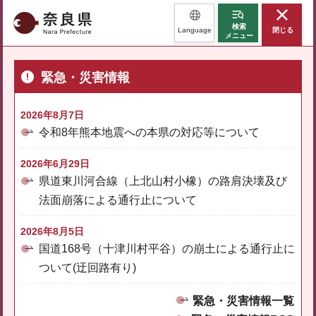
奈良県
検索
Language
閉じる
メニュー
緊急・災害情報
2026年8月7日
令和8年熊本地震への本県の対応等について
2026年6月29日
県道東川河合線（上北山村小橡）の路肩決壊及び
法面崩落による通行止について
2026年8月5日
国道168号（十津川村平谷）の崩土による通行止に
ついて(迂回路有り)
緊急・災害情報一覧