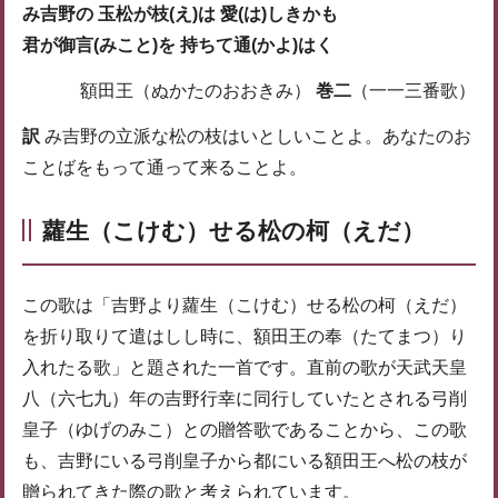
み吉野の 玉松が枝(え)は 愛(は)しきかも
君が御言(みこと)を 持ちて通(かよ)はく
額田王（ぬかたのおおきみ）
巻二
（一一三番歌）
訳
み吉野の立派な松の枝はいとしいことよ。あなたのお
ことばをもって通って来ることよ。
蘿生（こけむ）せる松の柯（えだ）
この歌は「吉野より蘿生（こけむ）せる松の柯（えだ）
を折り取りて遣はしし時に、額田王の奉（たてまつ）り
入れたる歌」と題された一首です。直前の歌が天武天皇
八（六七九）年の吉野行幸に同行していたとされる弓削
皇子（ゆげのみこ）との贈答歌であることから、この歌
も、吉野にいる弓削皇子から都にいる額田王へ松の枝が
贈られてきた際の歌と考えられています。