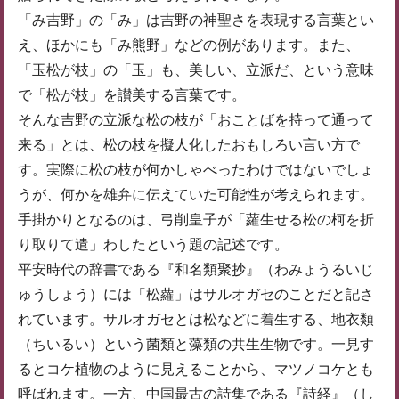
「み吉野」の「み」は吉野の神聖さを表現する言葉とい
え、ほかにも「み熊野」などの例があります。また、
「玉松が枝」の「玉」も、美しい、立派だ、という意味
で「松が枝」を讃美する言葉です。
そんな吉野の立派な松の枝が「おことばを持って通って
来る」とは、松の枝を擬人化したおもしろい言い方で
す。実際に松の枝が何かしゃべったわけではないでしょ
うが、何かを雄弁に伝えていた可能性が考えられます。
手掛かりとなるのは、弓削皇子が「蘿生せる松の柯を折
り取りて遣」わしたという題の記述です。
平安時代の辞書である『和名類聚抄』（わみょうるいじ
ゅうしょう）には「松蘿」はサルオガセのことだと記さ
れています。サルオガセとは松などに着生する、地衣類
（ちいるい）という菌類と藻類の共生生物です。一見す
るとコケ植物のように見えることから、マツノコケとも
呼ばれます。一方、中国最古の詩集である『詩経』（し