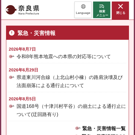
奈良県
検索
Language
閉じる
メニュー
緊急・災害情報
2026年8月7日
令和8年熊本地震への本県の対応等について
2026年6月29日
県道東川河合線（上北山村小橡）の路肩決壊及び
法面崩落による通行止について
2026年8月5日
国道168号（十津川村平谷）の崩土による通行止に
ついて(迂回路有り)
緊急・災害情報一覧