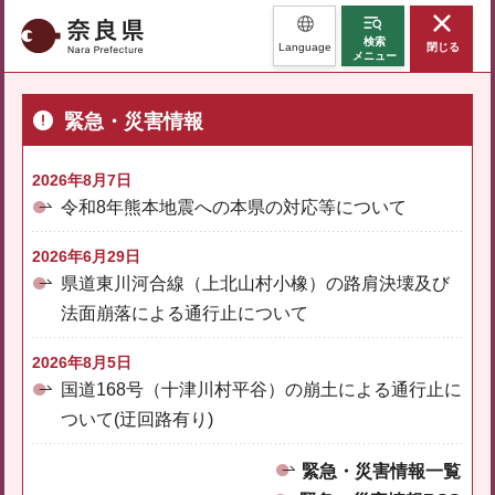
奈良県
検索
Language
閉じる
メニュー
緊急・災害情報
2026年8月7日
令和8年熊本地震への本県の対応等について
2026年6月29日
県道東川河合線（上北山村小橡）の路肩決壊及び
法面崩落による通行止について
2026年8月5日
国道168号（十津川村平谷）の崩土による通行止に
ついて(迂回路有り)
緊急・災害情報一覧