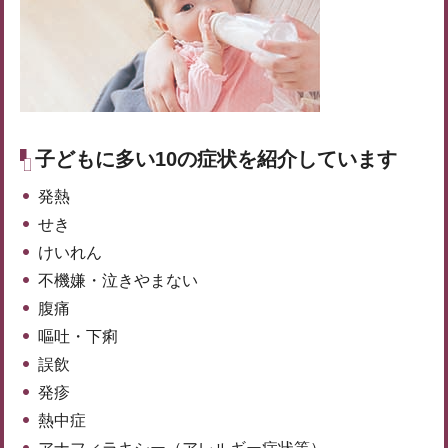
子どもに多い10の症状を紹介しています
発熱
せき
けいれん
不機嫌・泣きやまない
腹痛
嘔吐・下痢
誤飲
発疹
熱中症