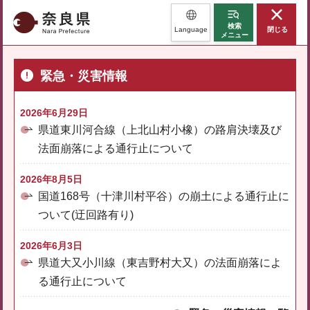
奈良県
検索
Language
閉じる
メニュー
緊急・災害情報
2026年6月29日
県道東川河合線（上北山村小橡）の路肩決壊及び
法面崩落による通行止について
2026年8月5日
国道168号（十津川村平谷）の崩土による通行止に
ついて(迂回路有り)
2026年6月3日
県道大又小川線（東吉野村大又）の法面崩落によ
る通行止について