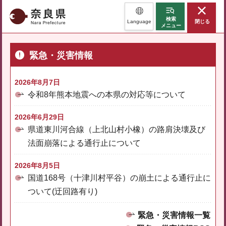
奈良県
検索
Language
閉じる
メニュー
緊急・災害情報
2026年8月7日
令和8年熊本地震への本県の対応等について
2026年6月29日
県道東川河合線（上北山村小橡）の路肩決壊及び
法面崩落による通行止について
2026年8月5日
国道168号（十津川村平谷）の崩土による通行止に
ついて(迂回路有り)
緊急・災害情報一覧