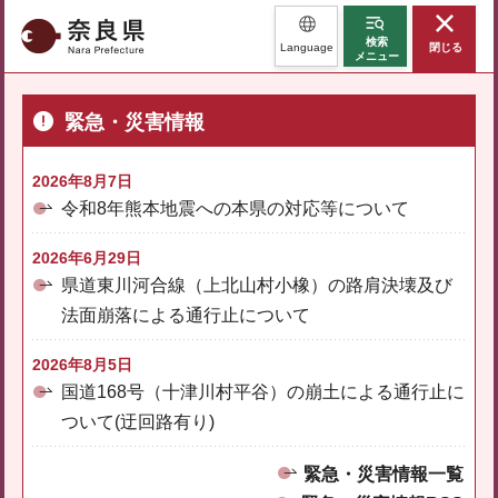
奈良県
検索
Language
閉じる
メニュー
緊急・災害情報
2026年8月7日
令和8年熊本地震への本県の対応等について
2026年6月29日
県道東川河合線（上北山村小橡）の路肩決壊及び
法面崩落による通行止について
2026年8月5日
国道168号（十津川村平谷）の崩土による通行止に
ついて(迂回路有り)
緊急・災害情報一覧