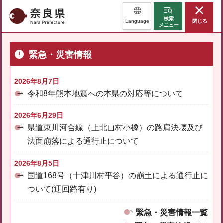
奈良県
検索
Language
閉じる
メニュー
緊急・災害情報
2026年8月7日
令和8年熊本地震への本県の対応等について
2026年6月29日
県道東川河合線（上北山村小橡）の路肩決壊及び
法面崩落による通行止について
2026年8月5日
国道168号（十津川村平谷）の崩土による通行止に
ついて(迂回路有り)
緊急・災害情報一覧