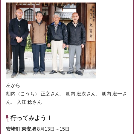
左から
胡内（こうち） 正之さん、 胡内 宏次さん、 胡内 宏一さ
ん、 入江 稔さん
行ってみよう！
安堵町 東安堵
8月13日～15日