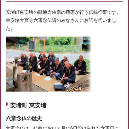
安堵町東安堵の融通念佛宗の檀家が行う伝統行事です。
東安堵大寶寺六斎念仏講のみなさんにお話を伺いまし
た。
安堵町 東安堵
六斎念仏の歴史
六斎念仏は、仏教において月に6日設けられた六斎日に