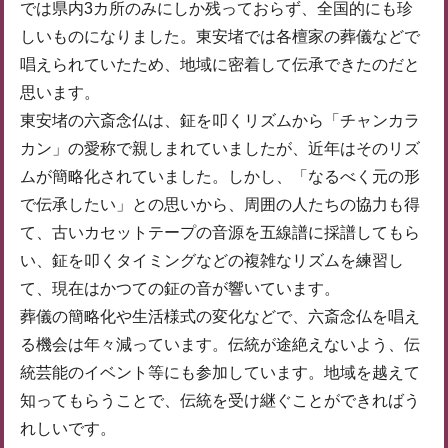
では県内3カ所のみにしか残っておらず、全国的にも珍
しいものになりました。東安堵では各檀家の葬儀などで
唱えられていたため、地域に密着して伝承できたのだと
思います。
東安堵の六斎念仏は、鉦を叩くリズムから「チャンカラ
カン」の愛称で親しまれていましたが、近年はそのリズ
ムが簡略化されていました。しかし、「なるべく元の形
で伝承したい」との思いから、周囲の人たちの協力も得
て、古いカセットテープの音源を五線譜に採譜してもら
い、鉦を叩くタイミングなどの複雑なリズムを練習し
て、現在はかつての鉦の音が響いています。
葬儀の簡略化や生活様式の変化などで、六斎念仏を唱え
る機会は年々減っています。伝統が途絶えないよう、伝
統芸能のイベント等にも参加しています。地域を越えて
知ってもらうことで、伝統を受け継ぐことができればう
れしいです。