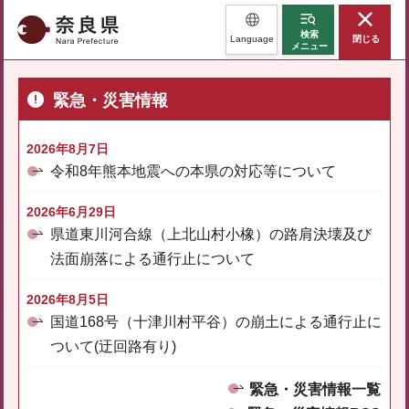
奈良県
検索
Language
閉じる
メニュー
緊急・災害情報
2026年8月7日
令和8年熊本地震への本県の対応等について
2026年6月29日
県道東川河合線（上北山村小橡）の路肩決壊及び
法面崩落による通行止について
2026年8月5日
国道168号（十津川村平谷）の崩土による通行止に
ついて(迂回路有り)
緊急・災害情報一覧