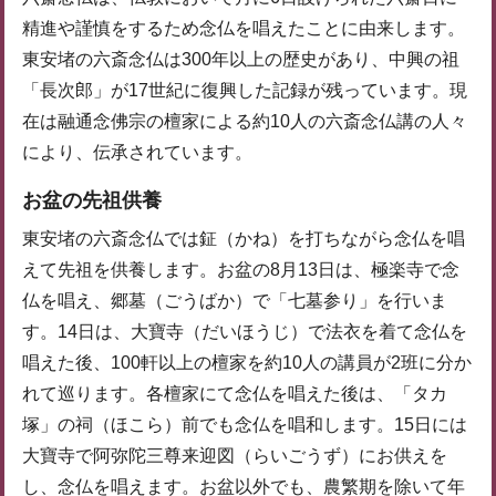
精進や謹慎をするため念仏を唱えたことに由来します。
東安堵の六斎念仏は300年以上の歴史があり、中興の祖
「長次郎」が17世紀に復興した記録が残っています。現
在は融通念佛宗の檀家による約10人の六斎念仏講の人々
により、伝承されています。
お盆の先祖供養
東安堵の六斎念仏では鉦（かね）を打ちながら念仏を唱
えて先祖を供養します。お盆の8月13日は、極楽寺で念
仏を唱え、郷墓（ごうばか）で「七墓参り」を行いま
す。14日は、大寶寺（だいほうじ）で法衣を着て念仏を
唱えた後、100軒以上の檀家を約10人の講員が2班に分か
れて巡ります。各檀家にて念仏を唱えた後は、「タカ
塚」の祠（ほこら）前でも念仏を唱和します。15日には
大寶寺で阿弥陀三尊来迎図（らいごうず）にお供えを
し、念仏を唱えます。お盆以外でも、農繁期を除いて年