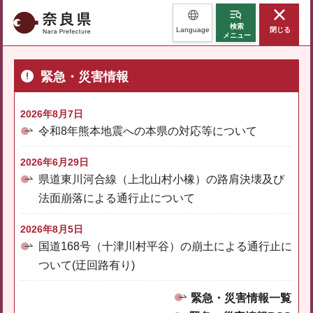
奈良県
検索
Language
閉じる
メニュー
緊急・災害情報
2026年8月7日
令和8年熊本地震への本県の対応等について
2026年6月29日
県道東川河合線（上北山村小橡）の路肩決壊及び
法面崩落による通行止について
2026年8月5日
国道168号（十津川村平谷）の崩土による通行止に
ついて(迂回路有り)
緊急・災害情報一覧