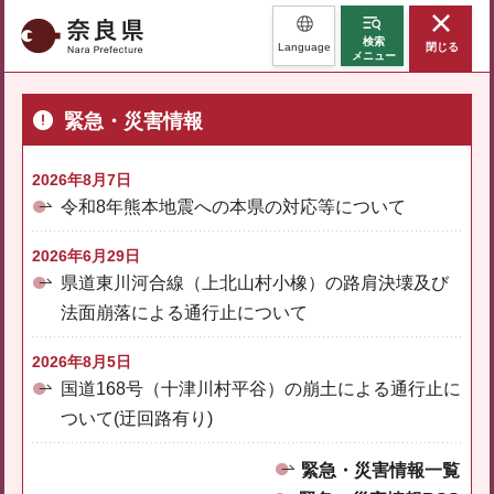
奈良県
検索
Language
閉じる
メニュー
緊急・災害情報
2026年8月7日
令和8年熊本地震への本県の対応等について
2026年6月29日
県道東川河合線（上北山村小橡）の路肩決壊及び
法面崩落による通行止について
2026年8月5日
国道168号（十津川村平谷）の崩土による通行止に
ついて(迂回路有り)
緊急・災害情報一覧