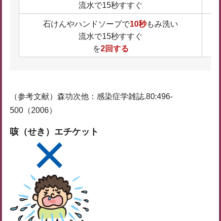
流⽔で15秒すすぐ
⽯けんやハンドソープで
10秒
もみ洗い
流⽔で15秒すすぐ
を
2回する
（参考文献）森功次他：感染症学雑誌.80:496-
500（2006）
咳（せき）エチケット