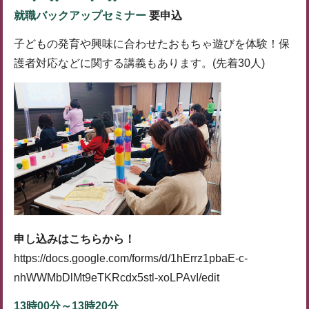
就職バックアップセミナー
要申込
子どもの発育や興味に合わせたおもちゃ遊びを体験！保
護者対応などに関する講義もあります。(先着30人)
申し込みはこちらから！
https://docs.google.com/forms/d/1hErrz1pbaE-c-
nhWWMbDlMt9eTKRcdx5stl-xoLPAvI/edit
13時00分～13時20分