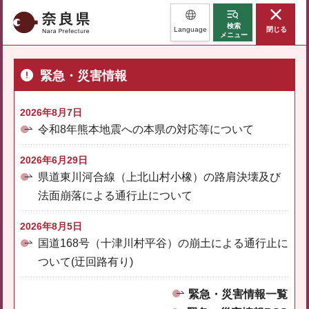
奈良県
検索
Language
閉じる
メニュー
緊急・災害情報
2026年8月7日
令和8年熊本地震への本県の対応等について
2026年6月29日
県道東川河合線（上北山村小橡）の路肩決壊及び
法面崩落による通行止について
2026年8月5日
国道168号（十津川村平谷）の崩土による通行止に
ついて(迂回路有り)
緊急・災害情報一覧