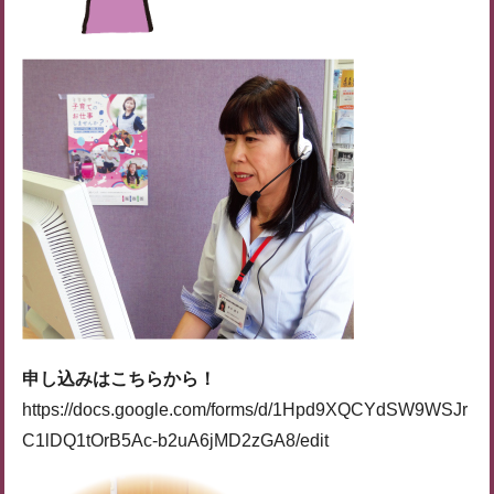
申し込みはこちらから！
https://docs.google.com/forms/d/1Hpd9XQCYdSW9WSJr
C1lDQ1tOrB5Ac-b2uA6jMD2zGA8/edit