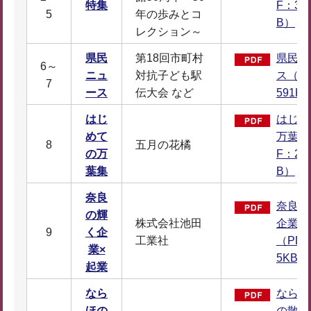
特集
F：3,2
5
年の歩みとコ
B）
レクション～
県民
第18回市町村
県民ニ
6～
ニュ
対抗子ども駅
ス（P
7
ース
伝大会 など
591K
はじ
はじめ
めて
万葉集
8
五月の花橘
の万
F：2,3
葉集
B）
奈良
奈良の
の輝
株式会社池田
企業×
9
く企
工業社
（PDF
業×
5KB）
起業
なら
ならほ
ほの
の散歩