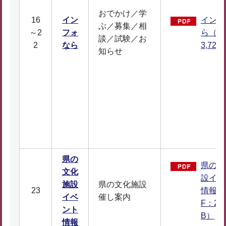
おでかけ／学
16
イン
インフ
ぶ／募集／相
～2
フォ
ら（P
談／試験／お
2
なら
3,727
知らせ
県の
県の文
文化
設イベ
施設
県の文化施設
23
情報（
イベ
催し案内
F：24
ント
B）
情報