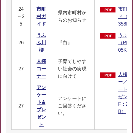
24
市町
市町村
県内市町村か
～2
村ガ
ド（P
らのお知らせ
5
イド
358K
うふ
うふふ
26
ふ川
『白』
（PDF
柳
05KB
人権
子育てしやす
27
コー
い社会の実現
人権コ
ナー
に向けて
ー／ア
アン
ート&
ケー
ゼント
アンケートに
ト&
F：29
27
ご回答くださ
プレ
B）
い。
ゼン
ト