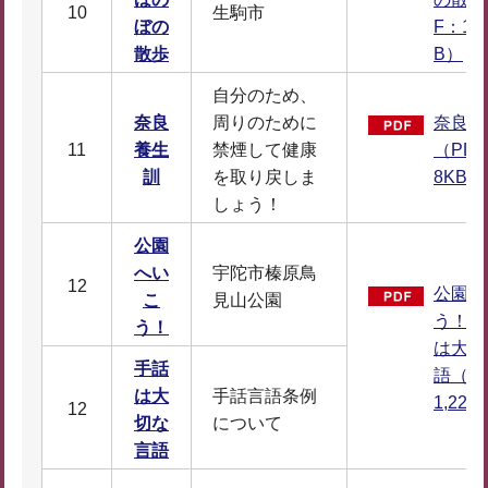
10
生駒市
ぼの
F：1,0
散歩
B）
自分のため、
奈良
周りのために
奈良養
11
養生
禁煙して健康
（PDF
訓
を取り戻しま
8KB）
しょう！
公園
へい
宇陀市榛原鳥
12
公園へ
こ
見山公園
う！／
う！
は大切
手話
語（P
は大
手話言語条例
1,227
12
切な
について
言語