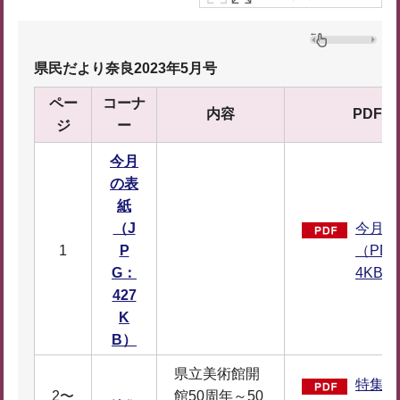
県民だより奈良2023年5月号
ペー
コーナ
内容
PDF
ジ
ー
今月
の表
紙
（J
今月の
1
P
（PDF
G：
4KB）
427
K
B）
県立美術館開
特集（
2〜
館50周年～50