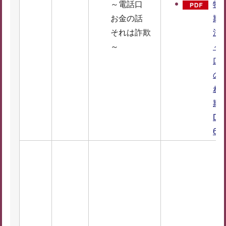
～電話口
特
お金の話
欺
それは詐欺
注
～
～
口 
の話
れ
欺
DF
6K