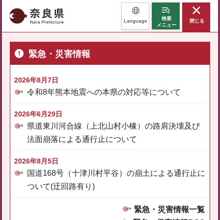
奈良県
検索
Language
閉じる
メニュー
緊急・災害情報
2026年8月7日
令和8年熊本地震への本県の対応等について
2026年6月29日
県道東川河合線（上北山村小橡）の路肩決壊及び
法面崩落による通行止について
2026年8月5日
国道168号（十津川村平谷）の崩土による通行止に
ついて(迂回路有り)
緊急・災害情報一覧