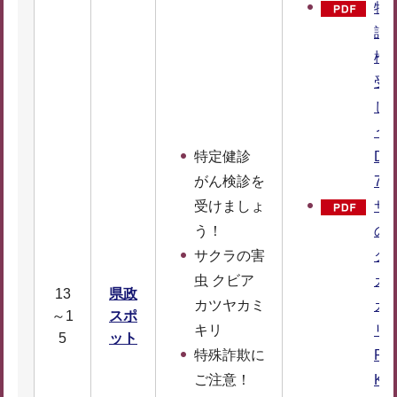
特
診 
検
受
し
う
特定健診
DF
がん検診を
7K
受けましょ
サ
う！
の
サクラの害
ク
虫 クビア
カ
13
県政
カツヤカミ
カ
～1
スポ
キリ
リ
5
ット
特殊詐欺に
F：
ご注意！
KB