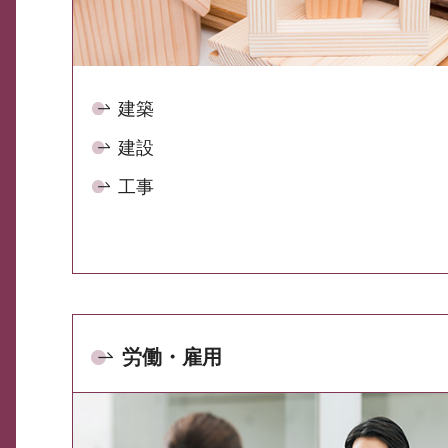
建築
建設
工事
労働・雇用