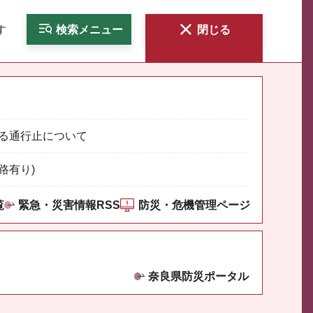
す
検索
メニュー
閉じる
る通行止について
路有り)
覧
緊急・災害情報RSS
防災・危機管理ページ
奈良県防災ポータル