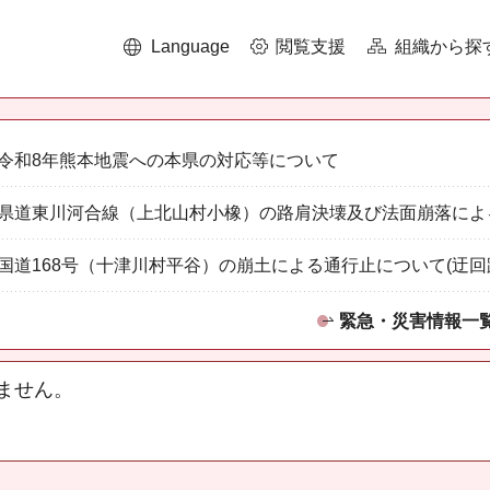
Language
閲覧支援
組織から探
令和8年熊本地震への本県の対応等について
県道東川河合線（上北山村小橡）の路肩決壊及び法面崩落によ
国道168号（十津川村平谷）の崩土による通行止について(迂回
緊急・災害情報一
ません。