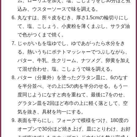
ム、ローリエを加え、塩、こしょうをし30分ほど煮
込み、ウスターソースで味を調える。
丸なすは、所々皮をむき、厚さ1.5cmの輪切りにし
て、塩、こしょう、小麦粉を薄くまぶし、サラダ油
で色がつくまで焼く。
じゃがいもを塩ゆでし、ゆであがったら水分をき
る。熱いうちにポテトマッシャーでつぶしながら、
バター、牛乳、生クリーム、ナツメグ、卵黄を加え
て混ぜ合わせ、塩、こしょうで味を調える。
バター（分量外）を塗ったグラタン皿に、6のなす
を半分並べ、その上に5の肉を半分のせる。もう一
度同じようになすと肉を重ねて、最後に7をのせ、
グラタン皿を2回ほど布巾の上に軽く落として、空
気を抜き、具材を均一にする。
表面を平らにし、フォークで模様をつけ、180度の
オーブンで30分ほど焼き上げ、皿にとりわけ、お好