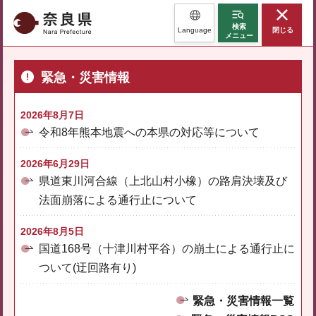
奈良県
検索
Language
閉じる
メニュー
緊急・災害情報
2026年8月7日
令和8年熊本地震への本県の対応等について
2026年6月29日
県道東川河合線（上北山村小橡）の路肩決壊及び
法面崩落による通行止について
2026年8月5日
国道168号（十津川村平谷）の崩土による通行止に
ついて(迂回路有り)
緊急・災害情報一覧