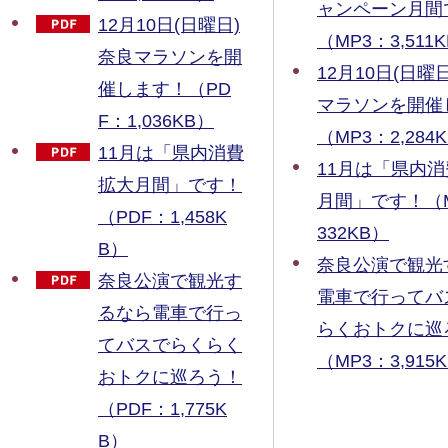
ャンペーン月間
12月10日(日曜日)
（MP3：3,511
奈良マラソンを開
12月10日(日曜日
催します！（PD
マラソンを開催
F：1,036KB）
（MP3：2,284
11月は「県内消費
11月は「県内
拡大月間」です！
月間」です！（M
（PDF：1,458K
332KB）
B）
奈良公演で観光
奈良公演で観光す
電車で行ってバ
るなら電車で行っ
らくおトクに巡
てバスでらくらく
（MP3：3,915
おトクに巡ろう！
（PDF：1,775K
B）