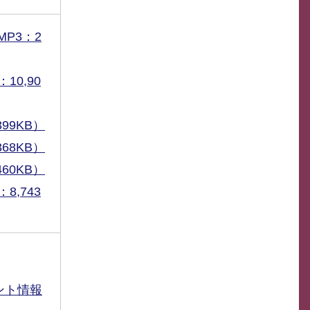
P3：2
10,90
99KB）
68KB）
60KB）
8,743
ント情報
）