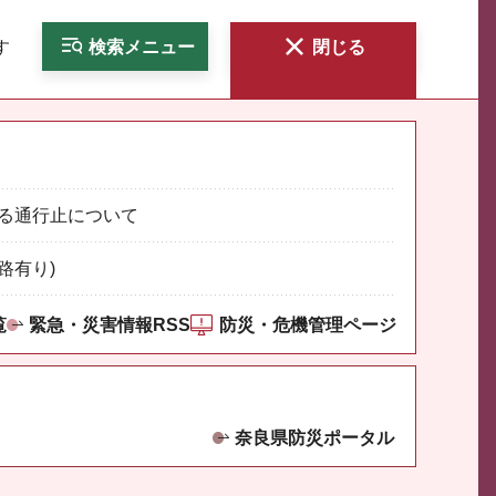
す
検索
メニュー
閉じる
る通行止について
路有り)
覧
緊急・災害情報RSS
防災・危機管理ページ
奈良県防災ポータル