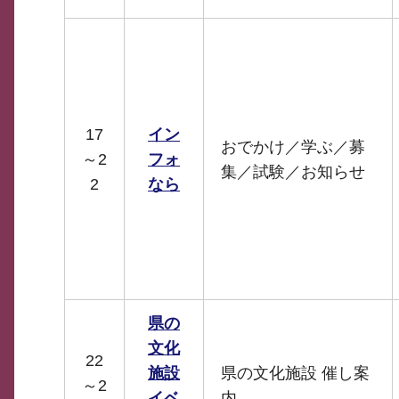
17
イン
おでかけ／学ぶ／募
～2
フォ
集／試験／お知らせ
2
なら
県の
文化
22
施設
県の文化施設 催し案
～2
イベ
内