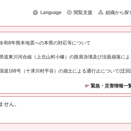
Language
閲覧支援
組織から探
令和8年熊本地震への本県の対応等について
県道東川河合線（上北山村小橡）の路肩決壊及び法面崩落によ
国道168号（十津川村平谷）の崩土による通行止について(迂回
緊急・災害情報一
ません。