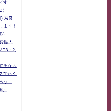
です！
KB）
) 奈良
します！
KB）
消費拡大
P3：2,
するなら
スでらく
ろう！
KB）