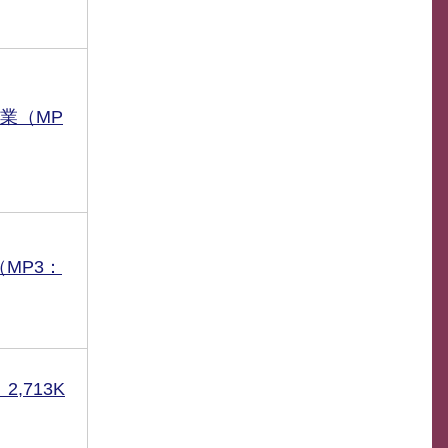
業（MP
MP3：
,713K