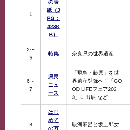
の表
紙（J
1
PG：
423K
B）
2〜
特集
奈良県の世界遺産
5
「飛鳥・藤原」を世
県民
6～
界遺産登録へ！「GO
ニュ
7
OD LIFEフェア202
ース
3」に出展 など
はじ
めて
8
駿河麻呂と坂上郎女
の万