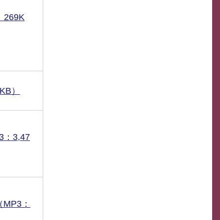
269K
6KB）
：3,47
MP3：