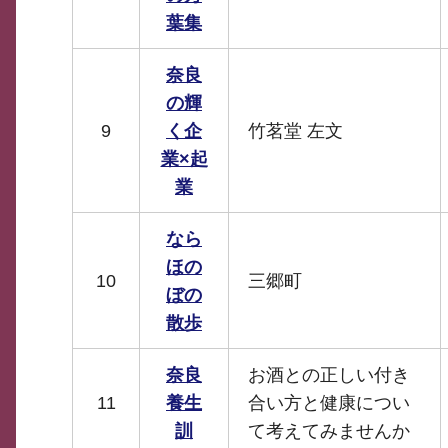
葉集
奈良
の輝
9
く企
竹茗堂 左文
業×起
業
なら
ほの
10
三郷町
ぼの
散歩
奈良
お酒との正しい付き
11
養生
合い方と健康につい
訓
て考えてみませんか