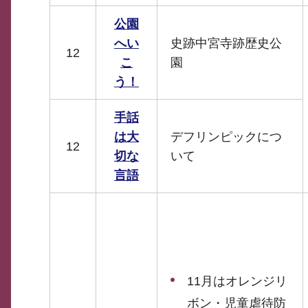
公園
へい
史跡中宮寺跡歴史公
12
こ
園
う！
手話
は大
デフリンピックにつ
12
切な
いて
言語
11月はオレンジリ
ボン・児童虐待防