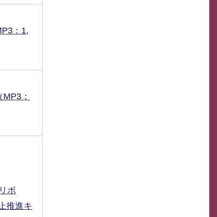
3：1,
MP3：
ジリボ
止推進キ