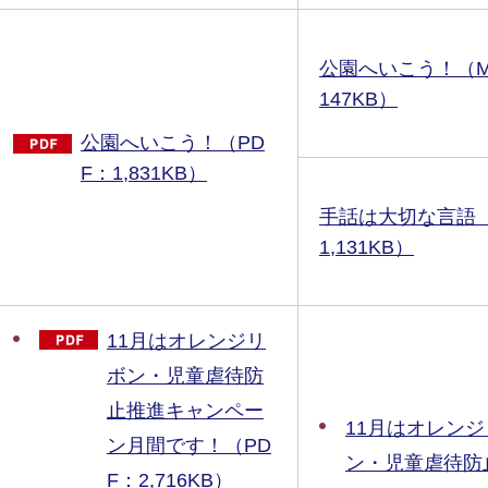
公園へいこう！（MP
147KB）
公園へいこう！（PD
F：1,831KB）
手話は大切な言語（
1,131KB）
11月はオレンジリ
ボン・児童虐待防
止推進キャンペー
11月はオレン
ン月間です！（PD
ン・児童虐待防
F：2,716KB）