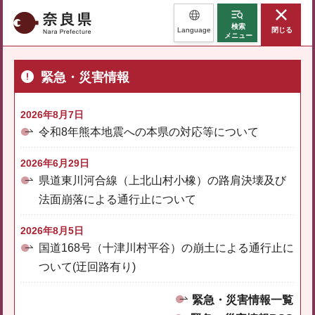
奈良県
検索
Language
閉じる
メニュー
緊急・災害情報
2026年8月7日
令和8年熊本地震への本県の対応等について
2026年6月29日
県道東川河合線（上北山村小橡）の路肩決壊及び
法面崩落による通行止について
2026年8月5日
国道168号（十津川村平谷）の崩土による通行止に
ついて(迂回路有り)
緊急・災害情報一覧