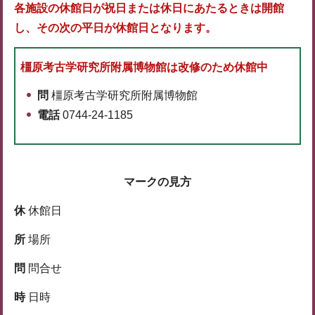
各施設の休館日が祝日または休日にあたるときは開館
し、その次の平日が休館日となります。
橿原考古学研究所附属博物館は改修のため休館中
問
橿原考古学研究所附属博物館
電話
0744-24-1185
マークの見方
休
休館日
所
場所
問
問合せ
時
日時