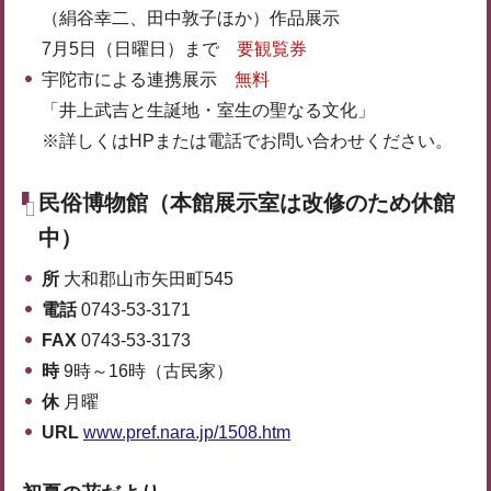
（絹谷幸二、田中敦子ほか）作品展示
7月5日（日曜日）まで
要観覧券
宇陀市による連携展示
無料
「井上武吉と生誕地・室生の聖なる文化」
※詳しくはHPまたは電話でお問い合わせください。
民俗博物館（本館展示室は改修のため休館
中）
所
大和郡山市矢田町545
電話
0743-53-3171
FAX
0743-53-3173
時
9時～16時（古民家）
休
月曜
URL
www.pref.nara.jp/1508.htm