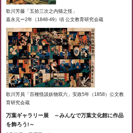
歌川芳藤「五拾三次之内猫之怪」
嘉永元ー2年（1848-49）頃 公文教育研究会蔵
歌川芳員「百種怪談妖物双六」安政5年（1858）公文教
育研究会蔵
万葉ギャラリー展 ～みんなで万葉文化館に作品
を飾ろう!～