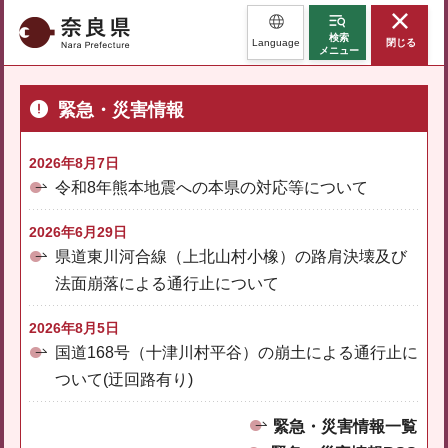
奈良県
検索
Language
閉じる
メニュー
緊急・災害情報
2026年8月7日
令和8年熊本地震への本県の対応等について
2026年6月29日
県道東川河合線（上北山村小橡）の路肩決壊及び
法面崩落による通行止について
2026年8月5日
国道168号（十津川村平谷）の崩土による通行止に
ついて(迂回路有り)
緊急・災害情報一覧