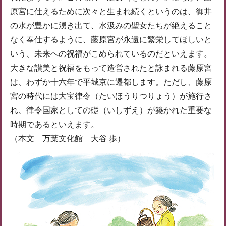
原宮に仕えるために次々と生まれ続くというのは、御井
の水が豊かに湧き出て、水汲みの聖女たちが絶えること
なく奉仕するように、藤原宮が永遠に繁栄してほしいと
いう、未来への祝福がこめられているのだといえます。
大きな讃美と祝福をもって造営されたと詠まれる藤原宮
は、わずか十六年で平城京に遷都します。ただし、藤原
宮の時代には大宝律令（たいほうりつりょう）が施行さ
れ、律令国家としての礎（いしずえ）が築かれた重要な
時期であるといえます。
（本文 万葉文化館 大谷 歩）