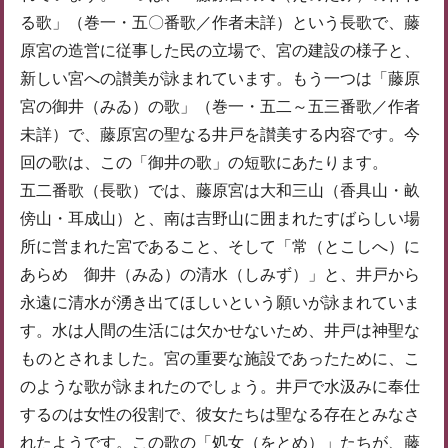
る歌」（巻一・五〇番歌／作者未詳）という長歌で、藤
原宮の造営に従事した民の立場で、宮の建設の様子と、
新しい宮への讃美が詠まれています。もう一つは「藤原
宮の御井（みゐ）の歌」（巻一・五二～五三番歌／作者
未詳）で、藤原宮の聖なる井戸を讃美する内容です。今
回の歌は、この「御井の歌」の短歌にあたります。
五二番歌（長歌）では、藤原宮は大和三山（香具山・畝
傍山・耳成山）と、南は吉野山に囲まれたすばらしい場
所に営まれた宮であること、そして「常（とこしへ）に
あらめ 御井（みゐ）の清水（しみず）」と、井戸から
永遠に清水が湧き出てほしいという願いが詠まれていま
す。水は人間の生活には欠かせないため、井戸は神聖な
ものとされました。宮の重要な施設であったために、こ
のような歌が詠まれたのでしょう。井戸で水汲みに奉仕
するのは女性の役割で、彼女たちは聖なる存在とみなさ
れたようです。この歌の「処女（をとめ）」たちが、藤