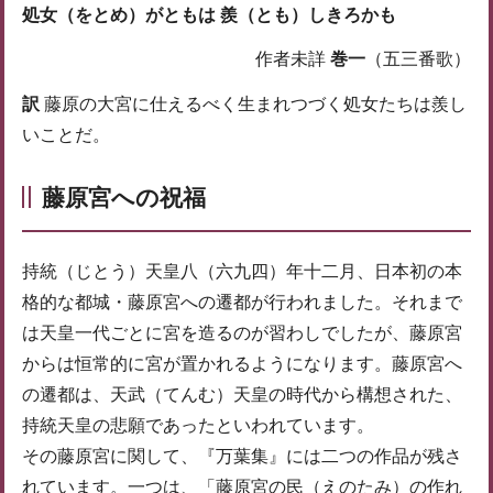
処女（をとめ）がともは 羨（とも）しきろかも
作者未詳
巻一
（五三番歌）
訳
藤原の大宮に仕えるべく生まれつづく処女たちは羨し
いことだ。
藤原宮への祝福
持統（じとう）天皇八（六九四）年十二月、日本初の本
格的な都城・藤原宮への遷都が行われました。それまで
は天皇一代ごとに宮を造るのが習わしでしたが、藤原宮
からは恒常的に宮が置かれるようになります。藤原宮へ
の遷都は、天武（てんむ）天皇の時代から構想された、
持統天皇の悲願であったといわれています。
その藤原宮に関して、『万葉集』には二つの作品が残さ
れています。一つは、「藤原宮の民（えのたみ）の作れ