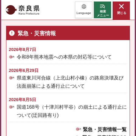
奈良県
検索
Language
閉じる
メニュー
緊急・災害情報
2026年8月7日
令和8年熊本地震への本県の対応等について
2026年6月29日
県道東川河合線（上北山村小橡）の路肩決壊及び
法面崩落による通行止について
2026年8月5日
国道168号（十津川村平谷）の崩土による通行止に
ついて(迂回路有り)
緊急・災害情報一覧