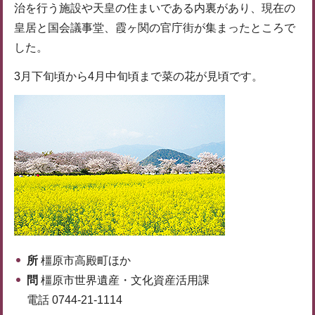
治を行う施設や天皇の住まいである内裏があり、現在の
皇居と国会議事堂、霞ヶ関の官庁街が集まったところで
した。
3月下旬頃から4月中旬頃まで菜の花が見頃です。
所
橿原市高殿町ほか
問
橿原市世界遺産・文化資産活用課
電話 0744-21-1114