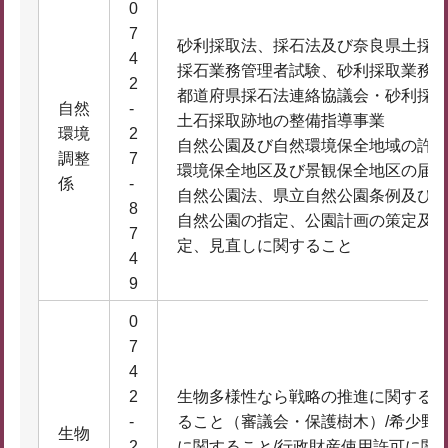
0
7
砂利採取法、採石法及び奈良県土採
4
採石業務管理者試験、砂利採取業務
2
都道府県採石法連絡協議会・砂利採
自然
-
土石採取跡地の整備指導事業
環境
2
自然公園及び自然環境保全地域の許
調整
7
環境保全地区及び景観保全地区の届
係
-
自然公園法、県立自然公園条例及び
8
自然公園の指定、公園計画の策定及
7
定、見直しに関すること
4
9
0
7
4
2
生物多様性なら戦略の推進に関するこ
-
ること（審議会・保護樹木）/希少野
生物
2
に関すること/行政財産使用許可に関