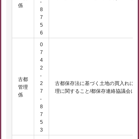
-
係
8
7
5
6
0
7
4
2
-
古都
2
古都保存法に基づく土地の買入れに関
管理
7
理に関すること/都保存連絡協議会に
係
-
8
7
5
3