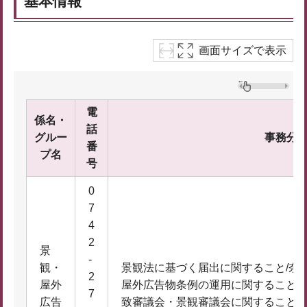
基本情報
画面サイズで表示
電
係名・
話
グルー
事務分
番
プ名
号
0
7
4
2
景
-
観・
景観法に基づく届出に関すること/奈
2
屋外
屋外広告物条例の運用に関すること/
7
広告
致審議会・景観審議会に関すること/