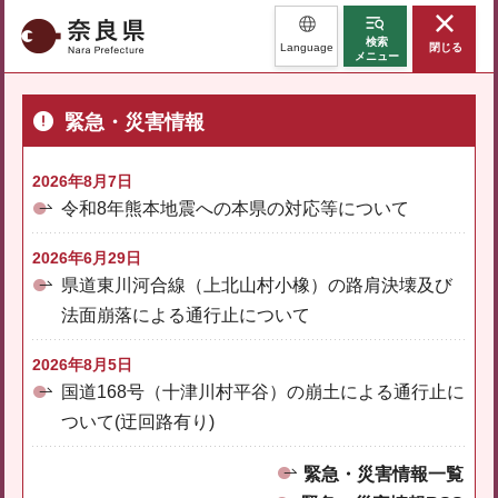
奈良県
検索
Language
閉じる
メニュー
緊急・災害情報
2026年8月7日
令和8年熊本地震への本県の対応等について
2026年6月29日
県道東川河合線（上北山村小橡）の路肩決壊及び
法面崩落による通行止について
2026年8月5日
国道168号（十津川村平谷）の崩土による通行止に
ついて(迂回路有り)
緊急・災害情報一覧