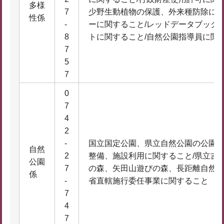
多様
7
少野生動植物の保護、外来種防除に関
性係
-
ーに関すること/レッドデータブック
8
トに関すること/自然公園指導員に関
7
5
7
0
7
4
2
-
国立国定公園、県立自然公園の公園
自然
2
整備、施設利用に関すること/県立吉
公園
7
の森、矢田山遊びの森、長距離自然歩
係
-
省直轄施行委任事業に関すること
7
4
7