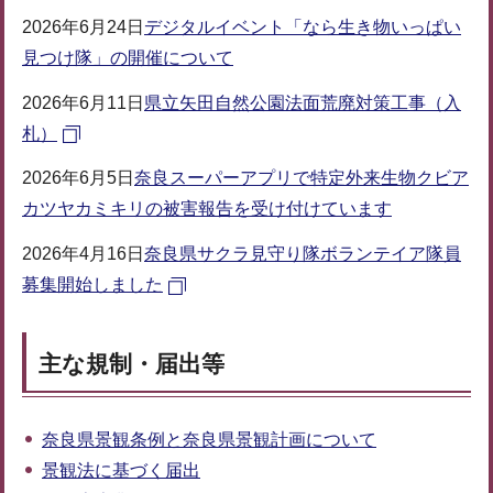
2026年6月24日
デジタルイベント「なら生き物いっぱい
見つけ隊」の開催について
2026年6月11日
県立矢田自然公園法面荒廃対策工事（入
札）
2026年6月5日
奈良スーパーアプリで特定外来生物クビア
カツヤカミキリの被害報告を受け付けています
2026年4月16日
奈良県サクラ見守り隊ボランテイア隊員
募集開始しました
主な規制・届出等
奈良県景観条例と奈良県景観計画について
景観法に基づく届出