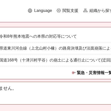
Language
閲覧支援
組織から探
令和8年熊本地震への本県の対応等について
県道東川河合線（上北山村小橡）の路肩決壊及び法面崩落によ
国道168号（十津川村平谷）の崩土による通行止について(迂回
緊急・災害情報一
ません。