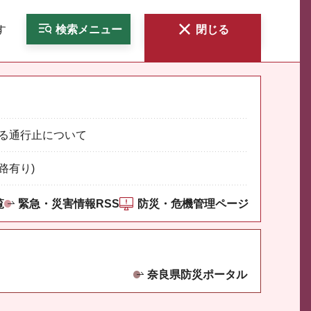
す
検索
メニュー
閉じる
る通行止について
路有り)
覧
緊急・災害情報RSS
防災・危機管理ページ
奈良県防災ポータル