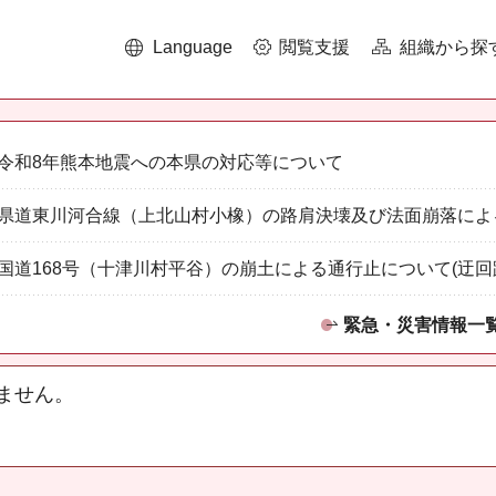
Language
閲覧支援
組織から探
令和8年熊本地震への本県の対応等について
県道東川河合線（上北山村小橡）の路肩決壊及び法面崩落によ
国道168号（十津川村平谷）の崩土による通行止について(迂回
緊急・災害情報一
ません。