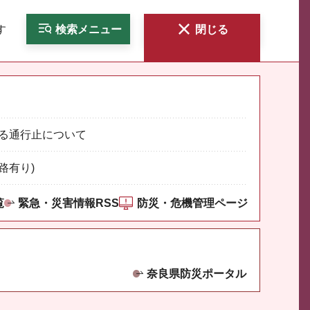
す
検索
メニュー
閉じる
る通行止について
路有り)
覧
緊急・災害情報RSS
防災・危機管理ページ
奈良県防災ポータル