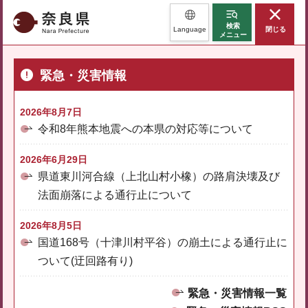
奈良県
検索
Language
閉じる
メニュー
緊急・災害情報
2026年8月7日
令和8年熊本地震への本県の対応等について
2026年6月29日
県道東川河合線（上北山村小橡）の路肩決壊及び
法面崩落による通行止について
2026年8月5日
国道168号（十津川村平谷）の崩土による通行止に
ついて(迂回路有り)
緊急・災害情報一覧