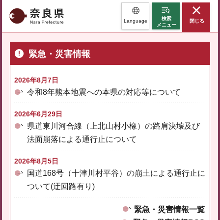
奈良県
検索
Language
閉じる
メニュー
緊急・災害情報
2026年8月7日
令和8年熊本地震への本県の対応等について
2026年6月29日
県道東川河合線（上北山村小橡）の路肩決壊及び
法面崩落による通行止について
2026年8月5日
国道168号（十津川村平谷）の崩土による通行止に
ついて(迂回路有り)
緊急・災害情報一覧