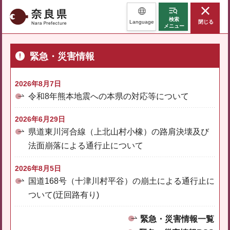
奈良県
検索
Language
閉じる
メニュー
緊急・災害情報
2026年8月7日
令和8年熊本地震への本県の対応等について
2026年6月29日
県道東川河合線（上北山村小橡）の路肩決壊及び
法面崩落による通行止について
2026年8月5日
国道168号（十津川村平谷）の崩土による通行止に
ついて(迂回路有り)
緊急・災害情報一覧