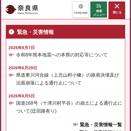
奈良県
検索
Language
閉じる
メニュー
緊急・災害情報
2026年8月7日
令和8年熊本地震への本県の対応等について
2026年6月29日
県道東川河合線（上北山村小橡）の路肩決壊及び
法面崩落による通行止について
2026年8月5日
国道168号（十津川村平谷）の崩土による通行止に
ついて(迂回路有り)
緊急・災害情報一覧