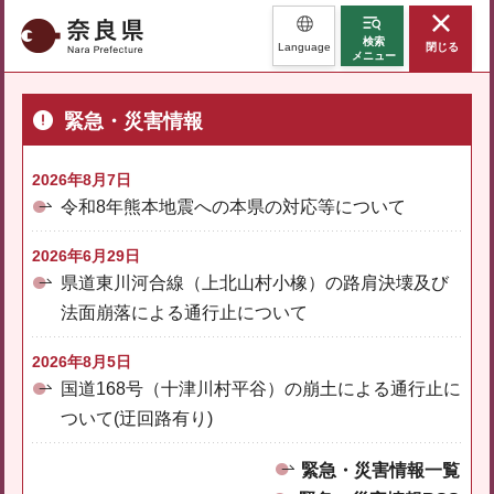
奈良県
検索
Language
閉じる
メニュー
緊急・災害情報
2026年8月7日
令和8年熊本地震への本県の対応等について
2026年6月29日
県道東川河合線（上北山村小橡）の路肩決壊及び
法面崩落による通行止について
2026年8月5日
国道168号（十津川村平谷）の崩土による通行止に
ついて(迂回路有り)
緊急・災害情報一覧