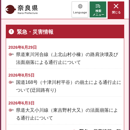
奈良県
検索
Language
閉じる
メニュー
緊急・災害情報
2026年6月29日
県道東川河合線（上北山村小橡）の路肩決壊及び
法面崩落による通行止について
2026年8月5日
国道168号（十津川村平谷）の崩土による通行止に
ついて(迂回路有り)
2026年6月3日
県道大又小川線（東吉野村大又）の法面崩落によ
る通行止について