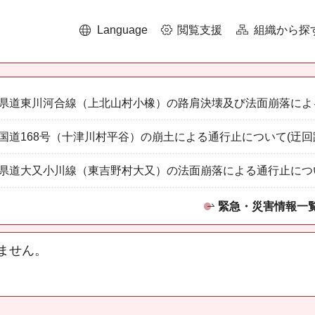
Language
閲覧支援
組織から探
県道東川河合線（上北山村小橡）の路肩決壊及び法面崩落によ
国道168号（十津川村平谷）の崩土による通行止について(迂回
県道大又小川線（東吉野村大又）の法面崩落による通行止につ
緊急・災害情報一
ません。