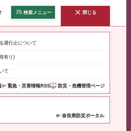
す
検索
メニュー
閉じる
る通行止について
路有り)
いて
覧
緊急・災害情報RSS
防災・危機管理ページ
奈良県防災ポータル