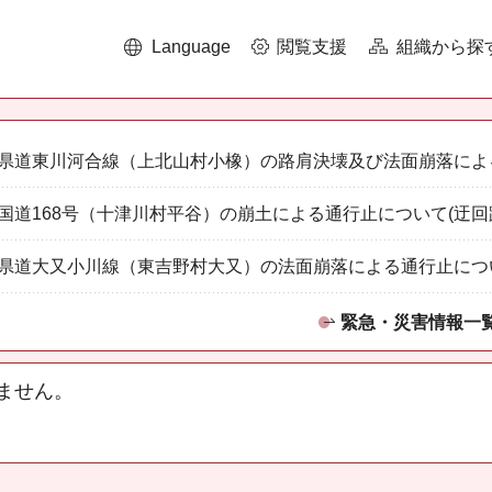
Language
閲覧支援
組織から探
県道東川河合線（上北山村小橡）の路肩決壊及び法面崩落によ
国道168号（十津川村平谷）の崩土による通行止について(迂回
県道大又小川線（東吉野村大又）の法面崩落による通行止につ
緊急・災害情報一
ません。