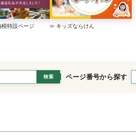
納税特設ページ
キッズならけん
ページ番号から探す