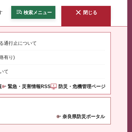
す
検索
メニュー
閉じる
る通行止について
路有り)
いて
覧
緊急・災害情報RSS
防災・危機管理ページ
奈良県防災ポータル