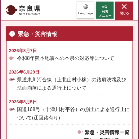
奈良県
検索
Language
閉じる
メニュー
緊急・災害情報
2026年8月7日
令和8年熊本地震への本県の対応等について
2026年6月29日
県道東川河合線（上北山村小橡）の路肩決壊及び
法面崩落による通行止について
2026年8月5日
国道168号（十津川村平谷）の崩土による通行止に
ついて(迂回路有り)
緊急・災害情報一覧