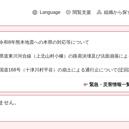
Language
閲覧支援
組織から探
令和8年熊本地震への本県の対応等について
県道東川河合線（上北山村小橡）の路肩決壊及び法面崩落によ
国道168号（十津川村平谷）の崩土による通行止について(迂回
緊急・災害情報一
ません。