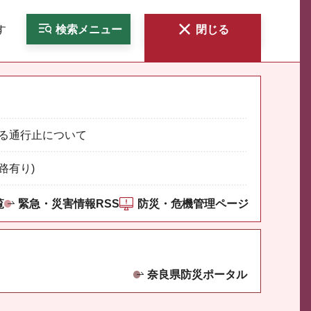
す
検索
メニュー
閉じる
る通行止について
路有り)
覧
緊急・災害情報RSS
防災・危機管理ページ
奈良県防災ポータル