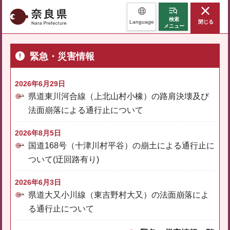
奈良県
検索
Language
閉じる
メニュー
緊急・災害情報
2026年6月29日
県道東川河合線（上北山村小橡）の路肩決壊及び
法面崩落による通行止について
2026年8月5日
国道168号（十津川村平谷）の崩土による通行止に
ついて(迂回路有り)
2026年6月3日
県道大又小川線（東吉野村大又）の法面崩落によ
る通行止について