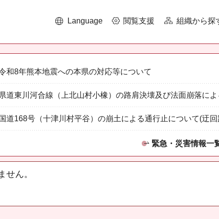
Language
閲覧支援
組織から探
令和8年熊本地震への本県の対応等について
県道東川河合線（上北山村小橡）の路肩決壊及び法面崩落によ
国道168号（十津川村平谷）の崩土による通行止について(迂回
緊急・災害情報一
ません。