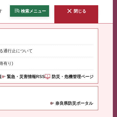
す
検索
メニュー
閉じる
る通行止について
路有り)
覧
緊急・災害情報RSS
防災・危機管理ページ
奈良県防災ポータル