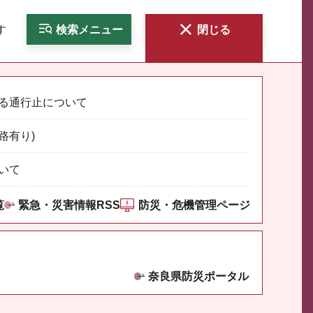
す
検索
メニュー
閉じる
る通行止について
路有り)
いて
覧
緊急・災害情報RSS
防災・危機管理ページ
奈良県防災ポータル