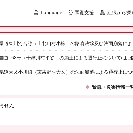
Language
閲覧支援
組織から探
県道東川河合線（上北山村小橡）の路肩決壊及び法面崩落によ
国道168号（十津川村平谷）の崩土による通行止について(迂回
県道大又小川線（東吉野村大又）の法面崩落による通行止につ
緊急・災害情報一
ません。