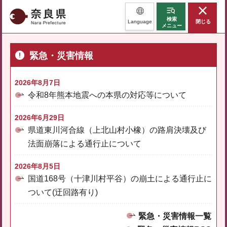
奈良県
検索
Language
閉じる
メニュー
緊急・災害情報
2026年8月7日
令和8年熊本地震への本県の対応等について
2026年6月29日
県道東川河合線（上北山村小橡）の路肩決壊及び
法面崩落による通行止について
2026年8月5日
国道168号（十津川村平谷）の崩土による通行止に
ついて(迂回路有り)
緊急・災害情報一覧