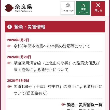
奈良県
検索
Language
閉じる
メニュー
緊急・災害情報
2026年8月7日
令和8年熊本地震への本県の対応等について
2026年6月29日
県道東川河合線（上北山村小橡）の路肩決壊及び
法面崩落による通行止について
2026年8月5日
国道168号（十津川村平谷）の崩土による通行止に
ついて(迂回路有り)
緊急・災害情報一覧