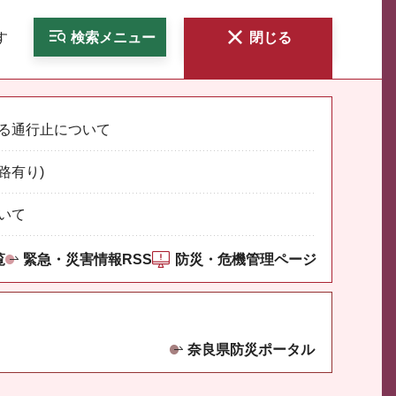
す
検索
メニュー
閉じる
る通行止について
路有り)
いて
覧
緊急・災害情報RSS
防災・危機管理ページ
奈良県防災ポータル