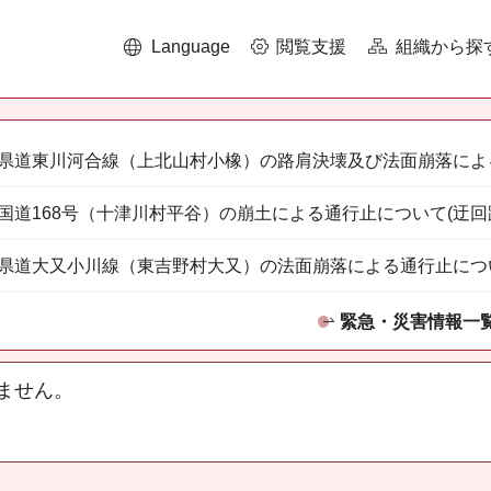
Language
閲覧支援
組織から探
県道東川河合線（上北山村小橡）の路肩決壊及び法面崩落によ
国道168号（十津川村平谷）の崩土による通行止について(迂回
県道大又小川線（東吉野村大又）の法面崩落による通行止につ
緊急・災害情報一
ません。