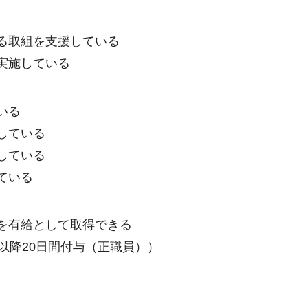
る取組を支援している
実施している
いる
している
している
ている
を有給として取得できる
以降20日間付与（正職員））