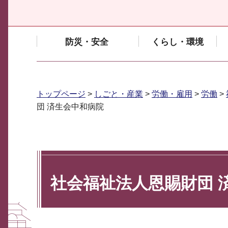
防災・安全
くらし・環境
トップページ
>
しごと・産業
>
労働・雇用
>
労働
>
団 済生会中和病院
社会福祉法人恩賜財団 