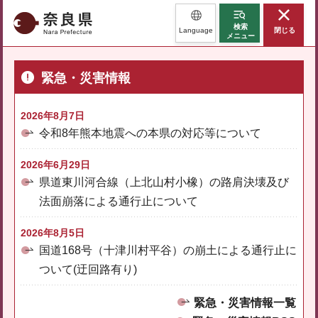
奈良県
検索
Language
閉じる
メニュー
緊急・災害情報
2026年8月7日
令和8年熊本地震への本県の対応等について
2026年6月29日
県道東川河合線（上北山村小橡）の路肩決壊及び
法面崩落による通行止について
2026年8月5日
国道168号（十津川村平谷）の崩土による通行止に
ついて(迂回路有り)
緊急・災害情報一覧