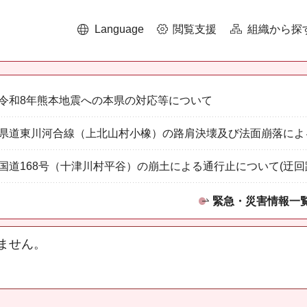
Language
閲覧支援
組織から探
令和8年熊本地震への本県の対応等について
県道東川河合線（上北山村小橡）の路肩決壊及び法面崩落によ
国道168号（十津川村平谷）の崩土による通行止について(迂回
緊急・災害情報一
ません。