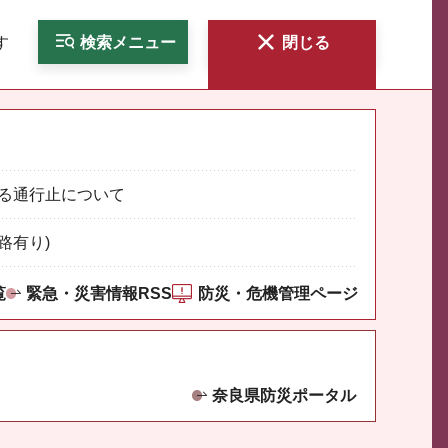
す
検索
メニュー
閉じる
る通行止について
路有り)
覧
緊急・災害情報RSS
防災・危機管理ページ
奈良県防災ポータル