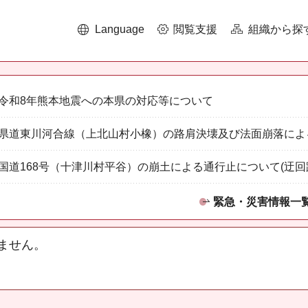
Language
閲覧支援
組織から探
令和8年熊本地震への本県の対応等について
県道東川河合線（上北山村小橡）の路肩決壊及び法面崩落によ
国道168号（十津川村平谷）の崩土による通行止について(迂回
緊急・災害情報一
ません。