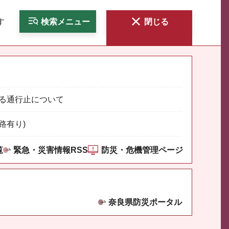
す
検索
メニュー
閉じる
る通行止について
路有り)
覧
緊急・災害情報RSS
防災・危機管理ページ
奈良県防災ポータル