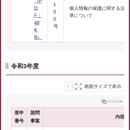
（P
1
D
個人情報の保護に関する法律
0
F：
準について
0
48
号
K
B）
令和3年度
画面サイズで表示
答申
諮問
内容
番号
事案