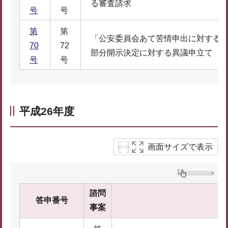
る審査請求
号
号
第
第
「公安委員会あて苦情申出に対する
70
72
部分開示決定に対する異議申立て
号
号
平成26年度
画面サイズで表示
諮問
答申番号
事案