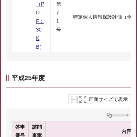
（P
第
D
7
特定個人情報保護評価（全項
F：
1
30
号
K
B）
平成25年度
画面サイズで表示
答申
諮問
内容
番号
事案