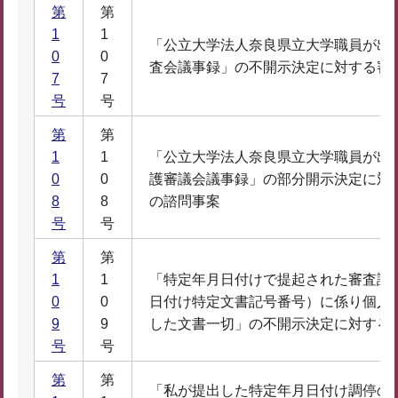
第
第
1
1
「公立大学法人奈良県立大学職員が出
0
0
査会議事録」の不開示決定に対する審
7
7
号
号
第
第
1
1
「公立大学法人奈良県立大学職員が出
0
0
護審議会議事録」の部分開示決定に対
8
8
の諮問事案
号
号
第
第
1
1
「特定年月日付けで提起された審査請
0
0
日付け特定文書記号番号）に係り個人
9
9
した文書一切」の不開示決定に対する
号
号
第
第
「私が提出した特定年月日付け調停の