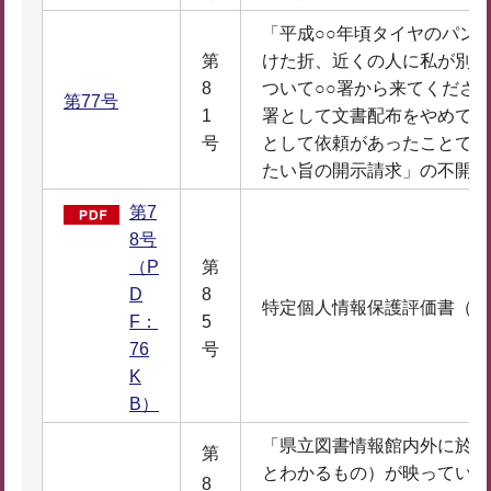
「平成○○年頃タイヤのパン
第
けた折、近くの人に私が別紙
8
ついて○○署から来てくださ
第77号
1
署として文書配布をやめて欲
号
として依頼があったことで署
たい旨の開示請求」の不開示
第7
8号
（P
第
D
8
特定個人情報保護評価書（全
F：
5
76
号
K
B）
「県立図書情報館内外に於い
第
とわかるもの）が映っている
8