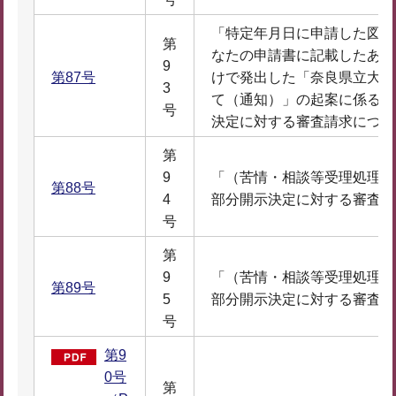
「特定年月日に申請した図書
第
なたの申請書に記載したあな
9
第87号
けで発出した「奈良県立大学
3
て（通知）」の起案に係るあ
号
決定に対する審査請求につい
第
9
「（苦情・相談等受理処理票
第88号
4
部分開示決定に対する審査請
号
第
9
「（苦情・相談等受理処理票
第89号
5
部分開示決定に対する審査請
号
第9
0号
第