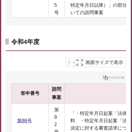
5
特定年月日以降）」の部分開
号
いての諮問事案
令和4年度
画面サイズで表示
諮問
答申番号
事案
第
「・特定年月日起案「法律相
9
第86号
料 ・特定年月日起案「法律
2
決定に対する審査請求につい
号