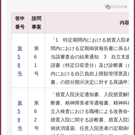
答申
諮問
内容
番号
事案
「1 特定期間内における措置入院者の
第
第
間内における定期病状報告書に係る精
5
6
当該審査会の結果通知 3 自立支援
8
1
請書（特定日収受分）及び診断書（自
号
号
内における自己負担上限額管理票及び
書」の部分開示決定に対する異議申立
「措置入院決定通知書、入院措置解除
第
第
断書、精神障害者等通報書、精神科病
5
6
立入検査における職権による改善命令
9
2
措置入院に関する診断書、措置入院決
号
号
病状消退届、任意入院患者の定期病状