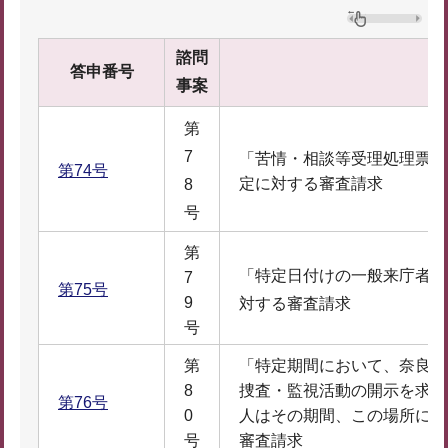
諮問
答申番号
事案
第
7
「苦情・相談等受理処理票（
第74号
定に対する審査請求
8
号
第
「特定日付けの一般来庁者記
7
第75号
9
対する審査請求
号
第
「特定期間において、奈良県
8
捜査・監視活動の開示を求め
第76号
0
人はその期間、この場所にい
号
審査請求