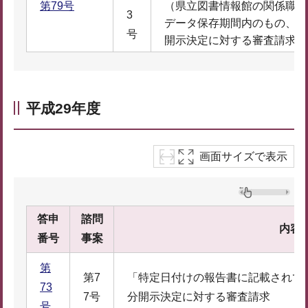
第79号
（県立図書情報館の関係職員
3
データ保存期間内のもの、一
号
開示決定に対する審査請求
平成29年度
画面サイズで表示
答申
諮問
内容
番号
事案
第
第7
「特定日付けの報告書に記載されて
73
7号
分開示決定に対する審査請求
号