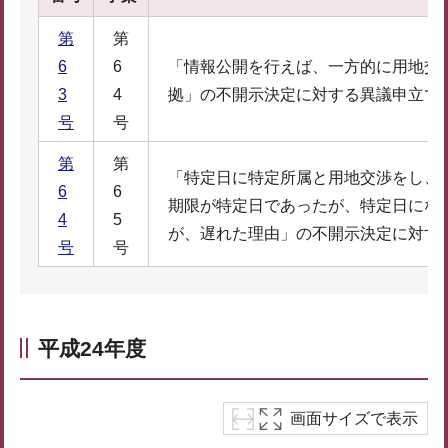
第
第
6
6
「情報公開を行えば、一方的に用地交
3
4
拠」の不開示決定に対する異議申立て
号
号
第
第
「特定日に特定所属と用地交渉をし、
6
6
期限が特定日であったが、特定日にな
4
5
が、遅れた理由」の不開示決定に対す
号
号
平成24年度
画面サイズで表示