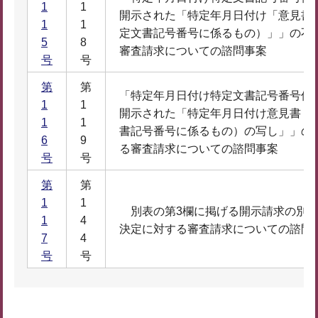
1
1
開示された「特定年月日付け「意見書
1
1
定文書記号番号に係るもの）」」の不
5
8
審査請求についての諮問事案
号
号
第
第
「特定年月日付け特定文書記号番号保
1
1
開示された「特定年月日付け意見書（
1
1
書記号番号に係るもの）の写し」」の
6
9
る審査請求についての諮問事案
号
号
第
第
1
1
別表の第3欄に掲げる開示請求の別表
1
4
決定に対する審査請求についての諮問
7
4
号
号