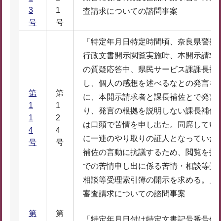
3
1
査請求についての諮問事案
号
号
「特定年月日特定時間頃、奈良県警察
行政文書開示閲覧実施時、本開示請求
の質疑応答中、県民サービス課課長補
し、個人の感想を述べるなとの発言を
第
第
に、本開示請求者と課長補佐とで発言
1
1
り、発言の根拠を説明しない課長補佐
1
2
は口頭で苦情を申し出た。同席してい
4
4
に一連のやり取りの証人となっていた
号
号
補佐の言動に抗議するため、閲覧を打
での苦情申し出に係る苦情・相談等受
相談等受理索引簿の開示を求める。」
審査請求についての諮問事案
第
第
「特定年月日付け特定文書記号番号保