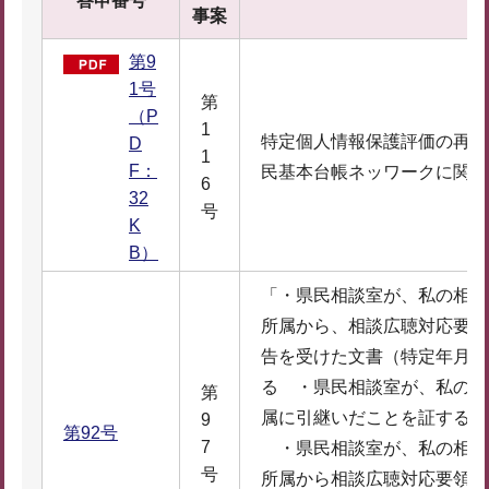
答申番号
事案
第9
1号
第
（P
1
特定個人情報保護評価の再実
D
1
F：
民基本台帳ネッワークに関す
6
32
号
K
B）
「・県民相談室が、私の相談
所属から、相談広聴対応要領
告を受けた文書（特定年月日
る ・県民相談室が、私の相
第
属に引継いだことを証するメ
9
第92号
7
・県民相談室が、私の相談
号
所属から相談広聴対応要領な