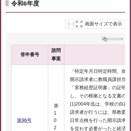
令和6年度
画面サイズで表示
諮問
答申番号
事案
「特定年月日特定時間、奈良
開示請求者に教職員課担当課
「実務経歴証明書」の証明が
し、その根拠となる文書の提
(1)2004年迄は、学校の
第
請求者が行うには、県教委、
1
第96号
0
日常点検を行った開示請求者
2
を交わす必要がったと経済産