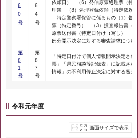
依頼日） （6）発信原票処理票（特定
8
8
理簿 （8）処理登録依頼（特定依頼日
0
4
特定警察署保管に係るもの（1）告知
号
号
票（特定番号） （3）捜査報告書（特
原票送付書（特定日付け（写し） （
部分開示決定に対する審査請求につい
第
第
「特定日付けで個人情報開示決定され
8
8
票」「県民相談等記録表」に記載され
1
7
情報」の不利用停止決定に対する審査
号
号
令和元年度
画面サイズで表示