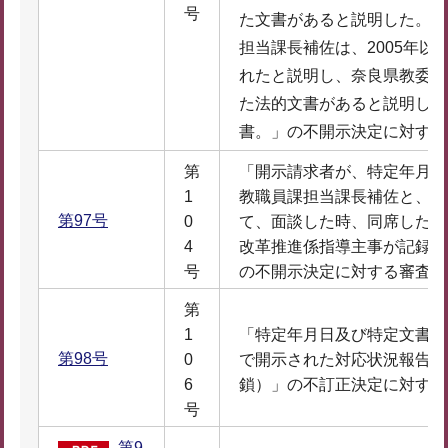
号
た文書があると説明した。そ
担当課長補佐は、2005年以
れたと説明し、奈良県教委又
た法的文書があると説明した
書。」の不開示決定に対する
第
「開示請求者が、特定年月日
1
教職員課担当課長補佐と、奈
第97号
0
て、面談した時、同席した高
4
改革推進係指導主事が記録し
号
の不開示決定に対する審査請
第
1
「特定年月日及び特定文書記
第98号
0
で開示された対応状況報告書
6
鎖）」の不訂正決定に対する
号
第9