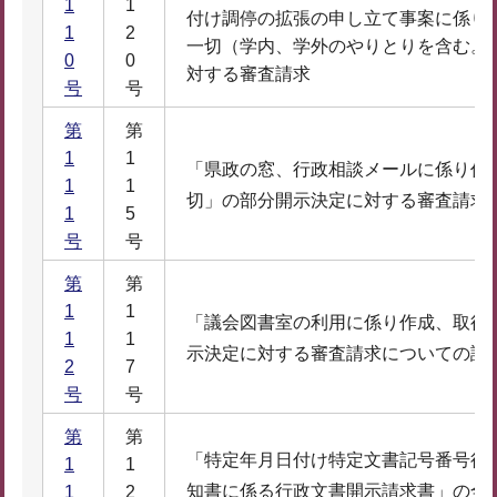
1
1
付け調停の拡張の申し立て事案に係り
1
2
一切（学内、学外のやりとりを含む。
0
0
対する審査請求
号
号
第
第
1
1
「県政の窓、行政相談メールに係り作
1
1
切」の部分開示決定に対する審査請求
1
5
号
号
第
第
1
1
「議会図書室の利用に係り作成、取得
1
1
示決定に対する審査請求についての諮
2
7
号
号
第
第
「特定年月日付け特定文書記号番号行
1
1
知書に係る行政文書開示請求書」の全
1
2