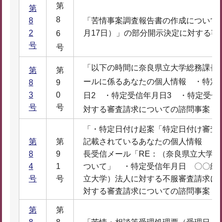
第
第
8
8
「苦情事案調査報告書の作成について（
2
月17日）」の部分開示決定に対する審
6
号
号
「以下の時間に奈良県立大学総務課長
第
第
ールに係るあなたの個人情報 ・特定
8
9
3
0
日2 ・特定受信年月日3 ・特定受信
号
号
対する審査請求についての諮問事案
「・特定日付け起案「特定日付け審査
第
第
記載されているあなたの個人情報 ・
8
9
長受信メール「RE：（奈良県立大学
4
1
ついて」 ・特定受信年月日 〇〇総
号
号
立大学）法人に対する不服審査請求に
対する審査請求についての諮問事案
第
第