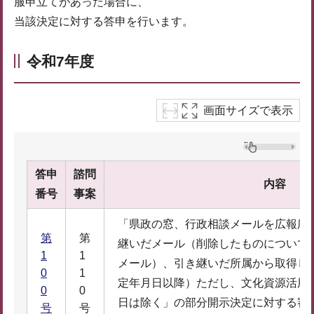
服申立てがあった場合に、
当該決定に対する答申を行います。
令和7年度
画面サイズで表示
答申
諮問
内容
番号
事案
「県政の窓、行政相談メールを広報広
第
第
継いだメール（削除したものについて
1
1
メール）、引き継いだ所属から取得し
0
1
定年月日以降）ただし、文化資源活用
0
0
日は除く」の部分開示決定に対する審
号
号