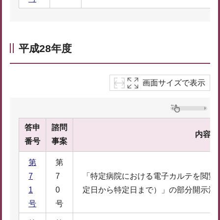
平成28年度
画面サイズで表示
答申
諮問
内容
番号
事案
第
第
7
7
「特定病院における電子カルテを閲覧
1
0
定日から特定日まで）」の部分開示決
号
号