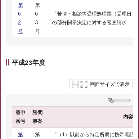
第
第
6
6
「苦情・相談等受理処理票（受理日 
2
3
の部分開示決定に対する審査請求
号
号
平成23年度
画面サイズで表示
答申
諮問
内容
番号
事案
第
第
「（1）以前から特定所属に携帯電話