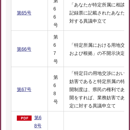
第
「あなたが特定所属に相談し
6
第65号
記録票に記載されたあなたの
6
対する異議申立て
号
第
6
「特定所属における用地交渉
第66号
7
および根拠」の不開示決定に
号
「特定日の用地交渉において
第
妨害であると特定所属の特定
6
第67号
開制度は、県民の権利である
8
開をすれば、業務妨害である
号
定に対する異議申立て
第6
8号