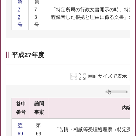
第
第
7
7
「特定所属の行政文書開示の時、特定
2
3
程録音した根拠と理由に係る文書」の
号
号
平成27年度
画面サイズで表示
答申
諮問
内容
番号
事案
第
第
「苦情・相談等受理処理票（特定受
69
69