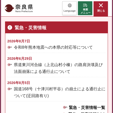
奈良県
検索
Language
閉じる
メニュー
緊急・災害情報
2026年8月7日
令和8年熊本地震への本県の対応等について
2026年6月29日
県道東川河合線（上北山村小橡）の路肩決壊及び
法面崩落による通行止について
2026年8月5日
国道168号（十津川村平谷）の崩土による通行止に
ついて(迂回路有り)
緊急・災害情報一覧