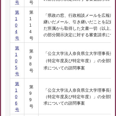
号
号
第
第
「県政の窓、行政相談メールを広報広
1
1
継いだメール、引き継いだことを記録
0
1
だ所属から取得した文書一切（以上、
4
4
の部分開示決定に対する審査請求につ
号
号
第
第
「公立大学法人奈良県立大学理事長宛
1
9
（特定年度及び特定年度）」の全部開
0
8
5
求についての諮問事案
号
号
第
第
1
「公立大学法人奈良県立大学理事長宛
9
0
（特定年度及び特定年度）」の全部開
9
6
求についての諮問事案
号
号