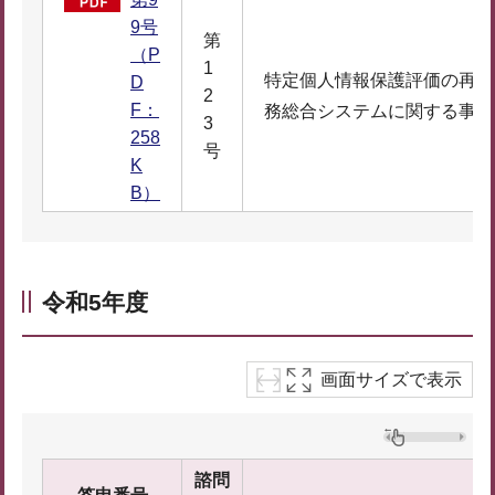
9号
第
（P
1
特定個人情報保護評価の再実
D
2
F：
務総合システムに関する事務
3
258
号
K
B）
令和5年度
画面サイズで表示
諮問