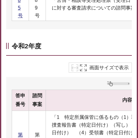
8
8
「苦情・相談等受理処理票（受理日 
5
9
に対する審査請求についての諮問事案
号
号
令和2年度
画面サイズで表示
答申
諮問
内容
番号
事案
「1 特定所属保管に係るもの（1）取
捜査報告書（特定日付け）（写し） 
日付け） （4）受領書（特定日付け）
第
第