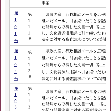
事案
第
第
「県政の窓、行政相談メールを広報広
1
1
継いだメール、引き継いだことを記録
0
1
だ所属から取得した文書一切（以上、
1
し、文化資源活用課に引き継いだもの
1
号
決定に対する審査請求についての諮問
号
第
「県政の窓、行政相談メールを広報広
第
1
継いだメール、引き継いだことを記録
1
0
1
だ所属から取得した文書一切（以上、
2
2
し、文化資源活用課へ引き継いだもの
号
号
決定に対する審査請求についての諮問
第
第
「県政の窓、行政相談メールを広報広
1
1
継いだメール、引き継いだことを記録
0
1
だ所属から取得した文書一切。（以上
3
3
の部分開示決定に対する審査請求につ