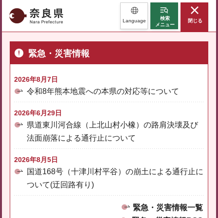
奈良県
検索
Language
閉じる
メニュー
緊急・災害情報
2026年8月7日
令和8年熊本地震への本県の対応等について
2026年6月29日
県道東川河合線（上北山村小橡）の路肩決壊及び
法面崩落による通行止について
2026年8月5日
国道168号（十津川村平谷）の崩土による通行止に
ついて(迂回路有り)
緊急・災害情報一覧